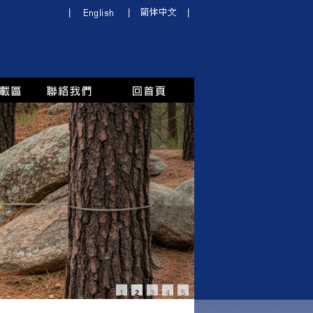
|
|
|
1
2
3
4
5