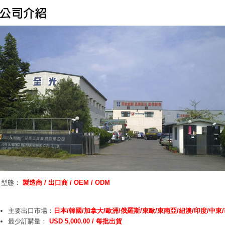
司型態：
製造商 / 出口商 / OEM / ODM
主要出口市場：
日本/韓國/加拿大/歐洲/俄羅斯/東歐/東南亞/紐澳/印度/中東
最少訂購量：
USD 5,000.00 / 每批出貨