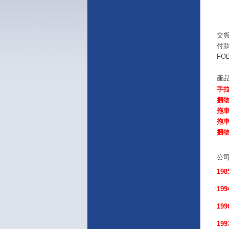
交
付
FOB
產
手
捆
拖
拖
捆
公
19
19
19
19