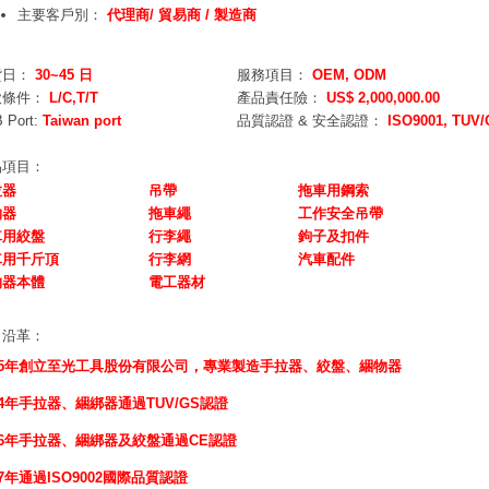
主要客戶別：
代理商/ 貿易商 / 製造商
貨日：
30~45 日
服務項目：
OEM, ODM
款條件：
L/C,T/T
產品責任險：
US$ 2,000,000.00
 Port:
Taiwan port
品質認證 & 安全認證：
ISO9001, TUV/
品項目：
拉器
吊帶
拖車用鋼索
物器
拖車繩
工作安全吊帶
車用絞盤
行李繩
鉤子及扣件
車用千斤頂
行李網
汽車配件
物器本體
電工器材
司沿革：
85年創立至光工具股份有限公司，專業製造手拉器、絞盤、綑物器
94年手拉器、綑綁器通過TUV/GS認證
96年手拉器、綑綁器及絞盤通過CE認證
97年通過ISO9002國際品質認證