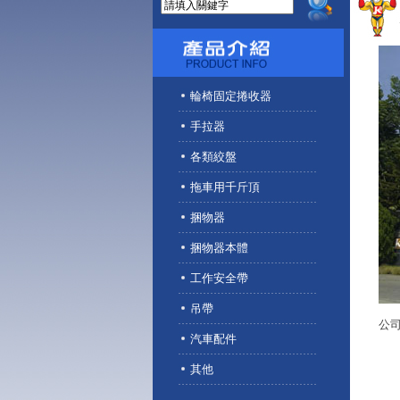
輪椅固定捲收器
手拉器
各類絞盤
拖車用千斤頂
捆物器
捆物器本體
工作安全帶
吊帶
公
汽車配件
其他