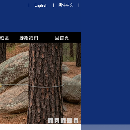
|
|
|
1
2
3
4
5