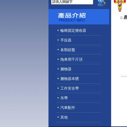
::
輪椅固定捲收器
手拉器
各類絞盤
拖車用千斤頂
捆物器
捆物器本體
工作安全帶
吊帶
汽車配件
其他