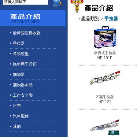
產品類別
手拉器
::
>
輪椅固定捲收器
手拉器
易拆式手拉器
各類絞盤
HP-101P
拖車用千斤頂
捆物器
捆物器本體
工作安全帶
2 噸手拉器
HP-121
吊帶
汽車配件
其他