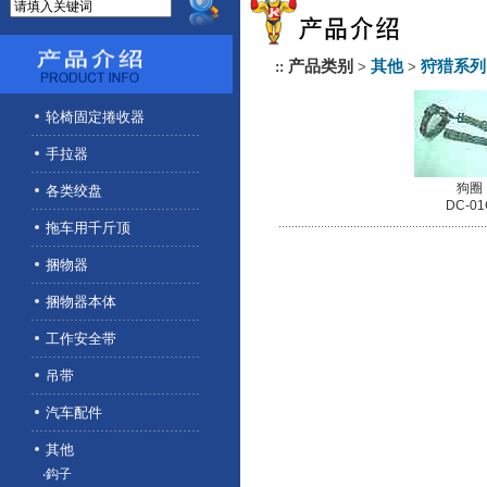
产品类别
其他
狩猎系列
::
>
>
轮椅固定捲收器
手拉器
狗圈
各类绞盘
DC-01
拖车用千斤顶
捆物器
捆物器本体
工作安全带
吊带
汽车配件
其他
‧鈎子