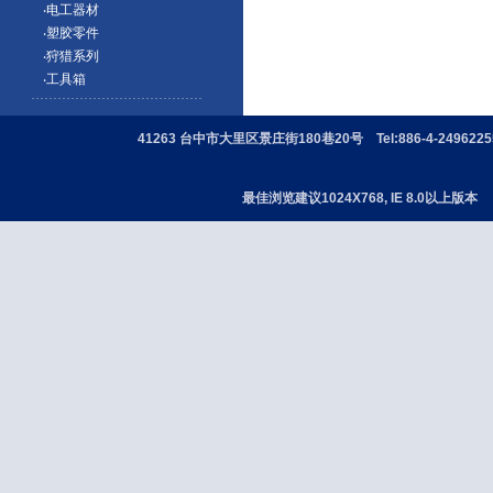
‧电工器材
‧塑胶零件
‧狩猎系列
‧工具箱
41263 台中市大里区景庄街180巷20号 Tel:886-4-24962255 
最佳浏览建议1024X768, IE 8.0以上版本 版