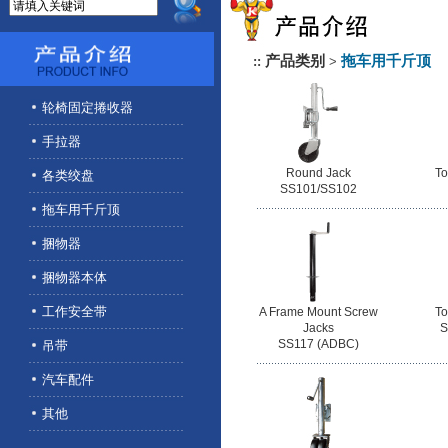
产品类别
拖车用千斤顶
::
>
轮椅固定捲收器
手拉器
Round Jack
To
各类绞盘
SS101/SS102
拖车用千斤顶
捆物器
捆物器本体
工作安全带
A Frame Mount Screw
To
Jacks
S
SS117 (ADBC)
吊带
汽车配件
其他