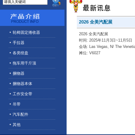
2026 全美汽配展
轮椅固定捲收器
2026 全美汽配展
时间: 2025年11月3日~11月5日
手拉器
会场:
Las Vegas, N/ The Veneti
各类绞盘
摊位:
V6027
拖车用千斤顶
捆物器
捆物器本体
工作安全带
吊带
汽车配件
其他