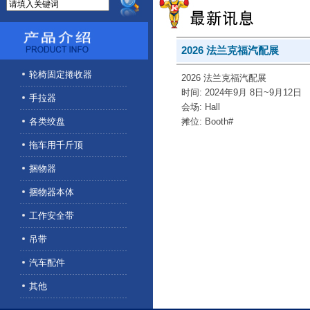
2026 法兰克福汽配展
轮椅固定捲收器
2026 法兰克福汽配展
时间: 2024年9月 8日~9月12日
手拉器
会场:
Hall
各类绞盘
摊位:
Booth#
拖车用千斤顶
捆物器
捆物器本体
工作安全带
吊带
汽车配件
其他